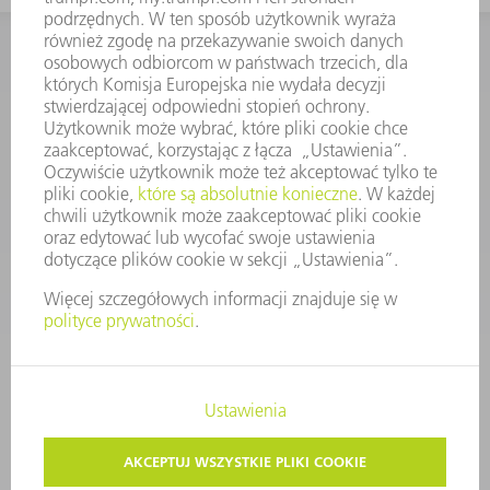
KONTAKT
Dział Części Zamiennych i Narzędzi
48225753936
8.00 - 17.00
czesci.zamienne@trumpf.com
STOPKA
OCHRONA DANYCH
PRAWA AUTORSKIE I PRAWA DOTYCZĄCE ZNAKÓW TOWAROWYCH
WARUNKI UŻYTKOWANIA