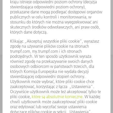
KONTAKT
Dział Części Zamiennych i Narzędzi
48225753936
8.00 - 17.00
czesci.zamienne@trumpf.com