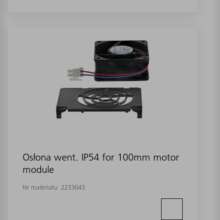
Osłona went. IP54 for 100mm motor
module
Nr materiału:
2233043