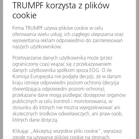
Wentylator
Nr materiału:
0148743