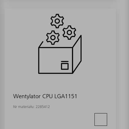
Wentylator CPU LGA1151
Nr materiału:
2285412