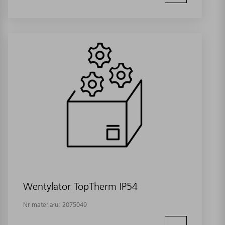
Wentylator TopTherm IP54
Nr materiału:
2075049