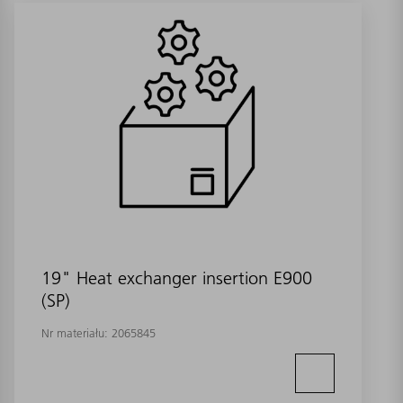
19" Heat exchanger insertion E900
(SP)
Nr materiału:
2065845