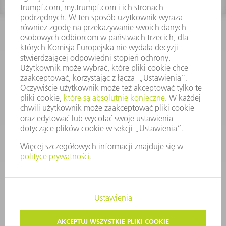
KONTAKT
Dział Części Zamiennych i Narzędzi
48225753936
8.00 - 17.00
czesci.zamienne@trumpf.com
STOPKA
OCHRONA DANYCH
PRAWA AUTORSKIE I PRAWA DOTYCZĄCE ZNAKÓW TOWAROWYCH