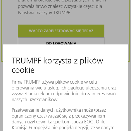
pozwala łatwo znaleźć wszystkie części dla
Państwa maszyny TRUMPF.
WARTO ZAREJESTROWAĆ SIĘ TERAZ
DO LOGOWANIA