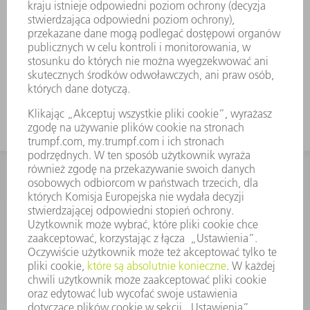
KONTAKT
Dział Części Zamiennych i Narzędzi
48225753936
8.00 - 17.00
czesci.zamienne@trumpf.com