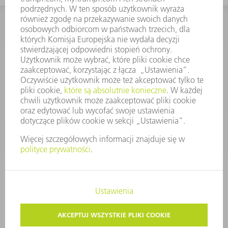
KONTAKT
Dział Części Zamiennych i Narzędzi
48225753936
8.00 - 17.00
czesci.zamienne@trumpf.com
STOPKA
OCHRONA DANYCH
PRAWA AUTORSKIE I PRAWA DOTYCZĄCE ZNAKÓW TOWAROWYCH
WARUNKI UŻYTKOWANIA