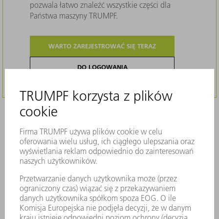
pozwala łatwo znaleźć wszystkie części dla
Państwa maszyny TRUMPF.
WARTO ZAREJESTROWAĆ SIĘ TERAZ
DO LOGOWANIA