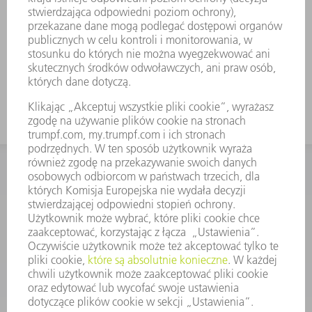
KONTAKT
Dział Części Zamiennych i Narzędzi
48225753936
8.00 - 17.00
czesci.zamienne@trumpf.com