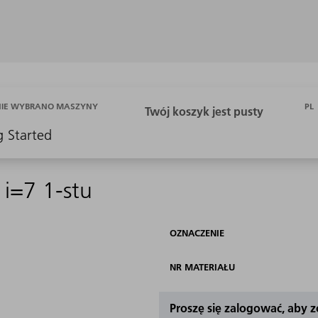
PL
NIE WYBRANO MASZYNY
g Started
 i=7 1-stu
OZNACZENIE
NR MATERIAŁU
Proszę się zalogować, aby 