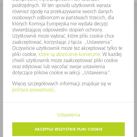
KONTAKT
Dział Części Zamiennych i Narzędzi
48225753936
8.00 - 17.00
czesci.zamienne@trumpf.com
STOPKA
OCHRONA DANYCH
PRAWA AUTORSKIE I PRAWA DOTYCZĄCE ZNAKÓW TOWAROWYCH
WARUNKI UŻYTKOWANIA