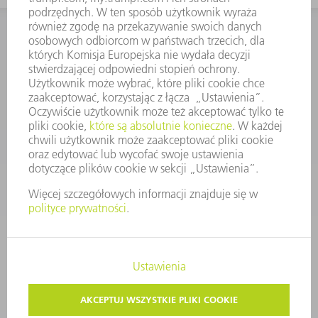
KONTAKT
Dział Części Zamiennych i Narzędzi
48225753936
8.00 - 17.00
czesci.zamienne@trumpf.com
STOPKA
OCHRONA DANYCH
PRAWA AUTORSKIE I PRAWA DOTYCZĄCE ZNAKÓW TOWAROWYCH
WARUNKI UŻYTKOWANIA