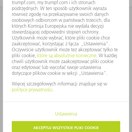
KONTAKT
Dział Części Zamiennych i Narzędzi
48225753936
8.00 - 17.00
czesci.zamienne@trumpf.com
STOPKA
OCHRONA DANYCH
PRAWA AUTORSKIE I PRAWA DOTYCZĄCE ZNAKÓW TOWAROWYCH