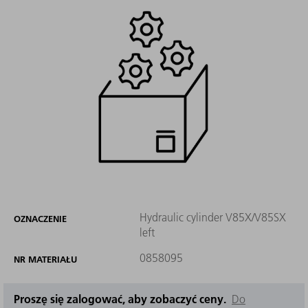
Hydraulic cylinder V85X/V85SX
OZNACZENIE
left
0858095
NR MATERIAŁU
Proszę się zalogować, aby zobaczyć ceny.
Do