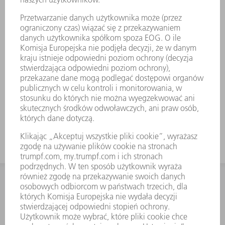
tkaniny
Dłuższa żywotność chłodzonych
komponentów przy zastosowaniu
wysokiej jakości oryginału
Idealne dopasowanie do laserów,
systemów laserowych i maszyn firmy
TRUMPF – wytrzymuje maksymalne
różnice ciśnień
KONTAKT
Dział Części Zamiennych i Narzędzi
48225753936
8.00 - 17.00