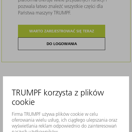
pozwala łatwo znaleźć wszystkie części dla
Państwa maszyny TRUMPF.
WARTO ZAREJESTROWAĆ SIĘ TERAZ
DO LOGOWANIA
Opis
Niezawodny proces i optymalne chłodzenie
maszyny: kanały chłodzenia wodą dzięki
oryginalnym wkładkom filtracyjnym
pozostają wolne od unoszących się cząstek