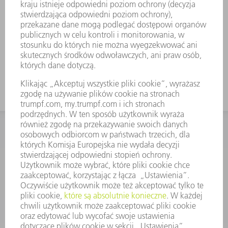
KONTAKT
Dział Części Zamiennych i Narzędzi
48225753936
8.00 - 17.00
czesci.zamienne@trumpf.com