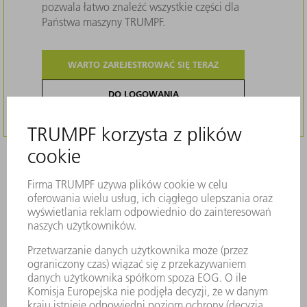
pozwala łatwo znaleźć wszystkie części dla
Państwa maszyny TRUMPF.
WARTO ZAREJESTROWAĆ SIĘ TERAZ
DO LOGOWANIA