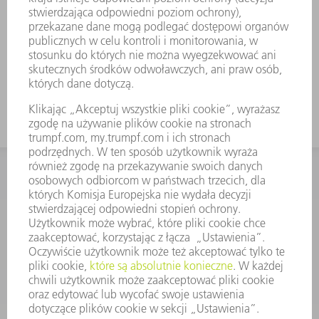
KONTAKT
Dział Części Zamiennych i Narzędzi
48225753936
8.00 - 17.00
czesci.zamienne@trumpf.com