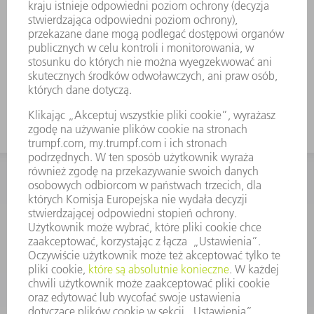
KONTAKT
Dział Części Zamiennych i Narzędzi
48225753936
8.00 - 17.00
czesci.zamienne@trumpf.com