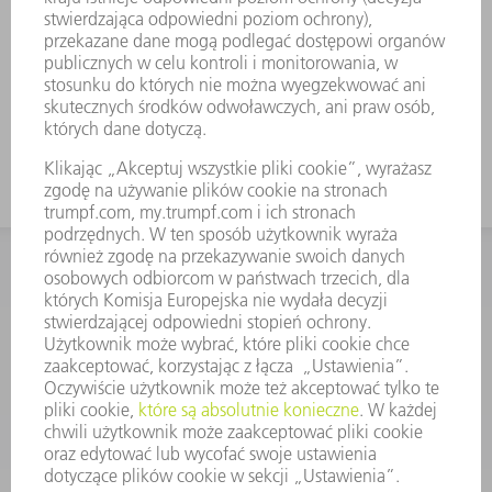
KONTAKT
Dział Części Zamiennych i Narzędzi
48225753936
8.00 - 17.00
czesci.zamienne@trumpf.com