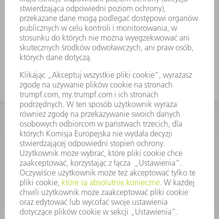
KONTAKT
Dział Części Zamiennych i Narzędzi
48225753936
8.00 - 17.00
czesci.zamienne@trumpf.com