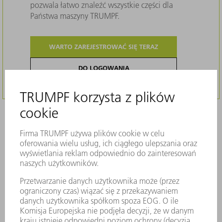
pozwala łatwo znaleźć wszystkie części dla
Państwa maszyny TRUMPF.
WARTO ZAREJESTROWAĆ SIĘ TERAZ
DO LOGOWANIA