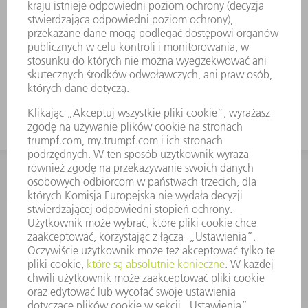
KONTAKT
Dział Części Zamiennych i Narzędzi
48225753936
8.00 - 17.00
czesci.zamienne@trumpf.com