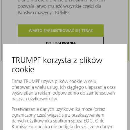
pozwala łatwo znaleźć wszystkie części dla
Państwa maszyny TRUMPF.
WARTO ZAREJESTROWAĆ SIĘ TERAZ
DO LOGOWANIA