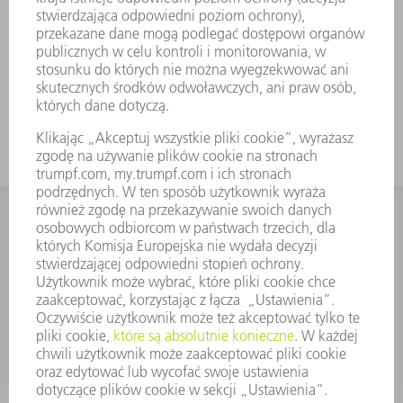
KONTAKT
Dział Części Zamiennych i Narzędzi
48225753936
8.00 - 17.00
czesci.zamienne@trumpf.com