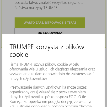
pozwala łatwo znaleźć wszystkie części dla
Państwa maszyny TRUMPF.
WARTO ZAREJESTROWAĆ SIĘ TERAZ
DO LOGOWANIA