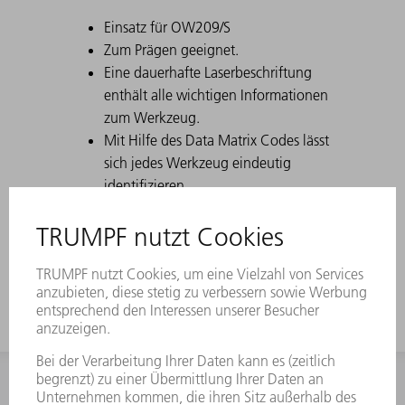
Einsatz für OW209/S
Zum Prägen geeignet.
Eine dauerhafte Laserbeschriftung
enthält alle wichtigen Informationen
zum Werkzeug.
Mit Hilfe des Data Matrix Codes lässt
sich jedes Werkzeug eindeutig
identifizieren.
Die Arbeitszonen sind lasergehärtet.
Werkzeug-Modifikationen sind auf
Wunsch erhältlich.
INFORMATION