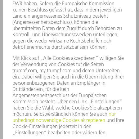
Häufig gestellte Fragen
Allgemeine Geschäftsbedingungen
KONTAKT
Kundenbetreuung TRUMPF Werkzeugmaschinen
+49 7156 303 33222
Mo - Fr: 07:30 - 17:30 Uhr
Erweiterte Rufbereitschaft per Service App Mo - Fr:
06:30 - 20.00 Uhr Sa: 07:00 - 12:00 Uhr
Kundenbetreuung@trumpf.com
KONTAKT
Service TRUMPF Lasertechnik
+49 7156 303 37444
Mo - Fr: 07:30 - 18:00 Uhr
Additive Manufacturing 07:30 - 17:30 Uhr
spareparts.tld@trumpf.com