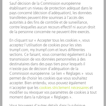
INFORMATION
Foire aux questions
Termes et conditions
CONTACT
Outillages
01 48 17 37 73
Lun - Jeu 08:00h - 16:30h
Ven 08:00h - 12:30h
outillages@fr.TRUMPF.com
CONTACT
Pièces Détachées
01 48 17 37 57
Lun – Ven 8:30h - 17:30h
pieces.detachees@trumpf.com