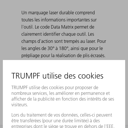
Un marquage laser durable comprend
toutes les informations importantes sur
l'outil. Le code Data Matrix permet de
clairement identifier chaque outil. Les
champs d'action sont trempés au laser. Pour
les angles de 30° à 180°, ainsi que pour le
prépliage pour la réalisation de plis écrasés.
Standard°: H 100, H 150, version étroite et
version avec rayon°3. Lors de la réalisation
de plis pointus avec des matrices 30°, il
arrive que la tôle pliée se coince dans la
matrice. Les dispositifs d'aide à l'éjection
TRUMPF résolvent ce problème.