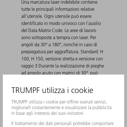
Una marcatura laser indelebile contiene
tutte le principali informazioni relative
all'utensile. Ogni utensile può essere
identificato in modo univoco con l'ausilio
del Data Matrix Code. Le aree di lavoro
sono sottoposte a tempra con laser. Per
angoli da 30° a 180°, nonché in caso di
prepiegatura per aggraffatura. Standard: H
100, H 150, versione stretta e versione con
raggio 3 Durante la realizzazione di pieghe
ad angolo acuto con matrici di 30°, può
accadere che la lamiera piegata rimanga
incastrata nella matrice. Gli ausili di
espulsione TRUMPF risolvono questo
problema.