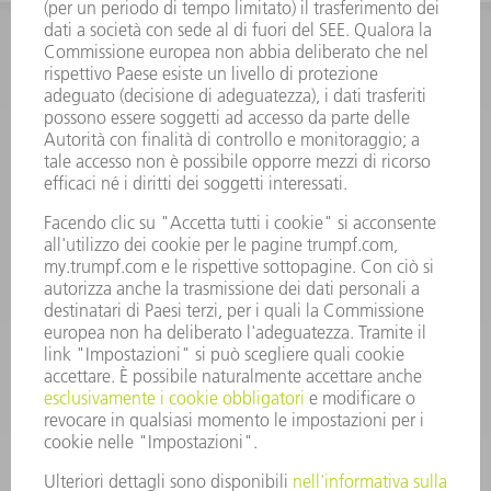
INFORMAZIONE
Domande frequenti
Condizioni generali di contratto
CONTATTO
RICAMBI TRUMPF ITALIA
+39 02 48489420
lunedì a venerdì: 08:30 – 18:00
ricambi@trumpf.com
CONTATTO
UTENSILI TRUMPF ITALIA
+39 02 48489482
lunedì a venerdì: 08:00 – 18:00
utensili@trumpf.com