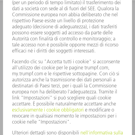
INFORMAZIONE
Domande frequenti
Condizioni generali di contratto
CONTATTO
RICAMBI TRUMPF ITALIA
+39 02 48489420
lunedì a venerdì: 08:30 – 18:00
ricambi@trumpf.com
CONTATTO
UTENSILI TRUMPF ITALIA
+39 02 48489482
lunedì a venerdì: 08:00 – 18:00
utensili@trumpf.com