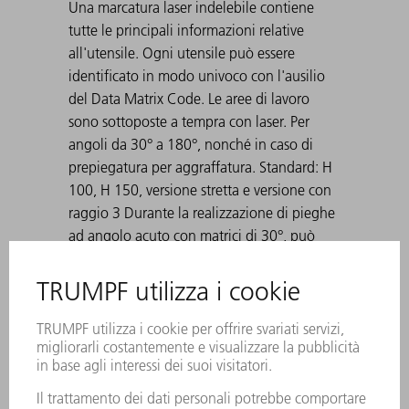
Una marcatura laser indelebile contiene
tutte le principali informazioni relative
all'utensile. Ogni utensile può essere
identificato in modo univoco con l'ausilio
del Data Matrix Code. Le aree di lavoro
sono sottoposte a tempra con laser. Per
angoli da 30° a 180°, nonché in caso di
prepiegatura per aggraffatura. Standard: H
100, H 150, versione stretta e versione con
raggio 3 Durante la realizzazione di pieghe
ad angolo acuto con matrici di 30°, può
accadere che la lamiera piegata rimanga
incastrata nella matrice. Gli ausili di
espulsione TRUMPF risolvono questo
problema.