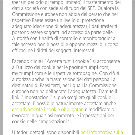
INFORMAZIONE
Domande frequenti
Condizioni generali di contratto
CONTATTO
RICAMBI TRUMPF ITALIA
+39 02 48489420
lunedì a venerdì: 08:30 – 18:00
ricambi@trumpf.com
CONTATTO
UTENSILI TRUMPF ITALIA
+39 02 48489482
lunedì a venerdì: 08:00 – 18:00
utensili@trumpf.com