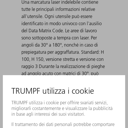
Una marcatura laser indelebile contiene
tutte le principali informazioni relative
all'utensile. Ogni utensile può essere
identificato in modo univoco con l'ausilio
del Data Matrix Code. Le aree di lavoro
sono sottoposte a tempra con laser. Per
angoli da 30° a 180°, nonché in caso di
prepiegatura per aggraffatura. Standard: H
100, H 150, versione stretta e versione con
raggio 3 Durante la realizzazione di pieghe
ad angolo acuto con matrici di 30°, può
accadere che la lamiera piegata rimanga
incastrata nella matrice. Gli ausili di
espulsione TRUMPF risolvono questo
problema.