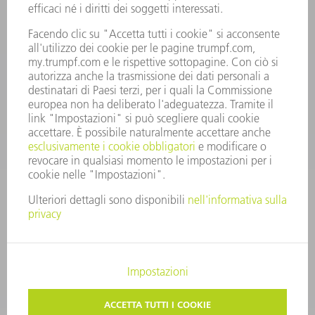
RICAMBI TRUMPF ITALIA
+39 02 48489420
lunedì a venerdì: 08:30 – 18:00
ricambi@trumpf.com
CONTATTO
UTENSILI TRUMPF ITALIA
+39 02 48489482
lunedì a venerdì: 08:00 – 18:00
utensili@trumpf.com
COLOPHON
PROTEZIONE DEI DATI
COPYRIGHT E MARCHIO