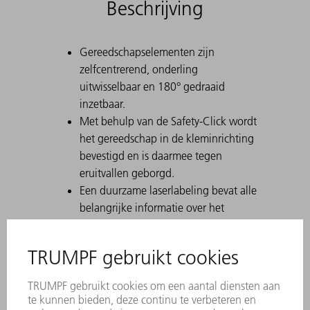
Beschrijving
Gereedschapselementen zijn
zelfcentrerend, onderling
uitwisselbaar en 180° gedraaid
inzetbaar.
Met behulp van de Safety-Click wordt
het gereedschap in de kleminrichting
bevestigd en is daarmee tegen
eruitvallen geborgd.
Een duurzame laserlabeling bevat alle
belangrijke informatie over het
gereedschap.
Met behulp van Data Matrix Code
kan elk stuk gereedschap eenduidig
worden geïdentificeerd.
De werkbereiken zijn lasergehard.