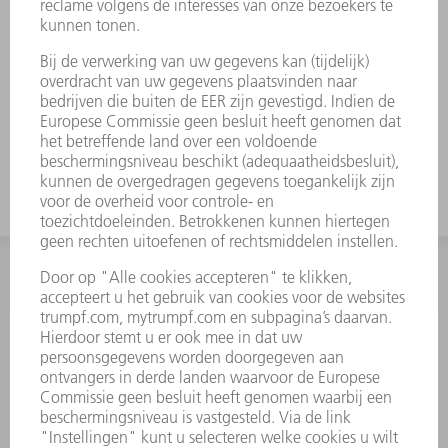
Gereedschapswijzigingen zijn op
verzoek verkrijgbaar.
Kostenbesparen, omdat één houder
voor meerdere inzetstukken kan
worden gebruikt.
Geschikt voor radius 15 tot radius 50
INFORMATIE
Veel gestelde vragen
Algemene voorwaarden
CONTACT
+31 88 4002 400
Ma. - vr. 8.00 - 17.00 uur
onderdelen.tnl@de.trumpf.com