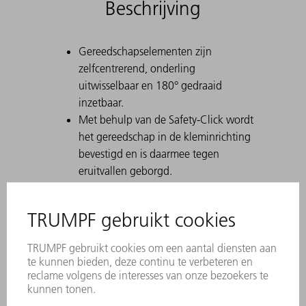
Beschrijving
Gereedschapselementen zijn
zelfcentrerend, onderling
uitwisselbaar en 180° gedraaid
inzetbaar.
Met behulp van de Safety-Click wordt
het gereedschap in de kleminrichting
bevestigd en is daarmee tegen
eruitvallen geborgd.
Een duurzame laserlabeling bevat alle
belangrijke informatie over het
gereedschap.
Met behulp van Data Matrix Code
kan elk stuk gereedschap eenduidig
worden geïdentificeerd.
De werkbereiken zijn lasergehard.