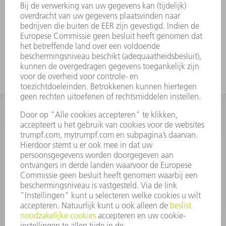
Gereedschapswijzigingen zijn op
verzoek verkrijgbaar.
Voor hoge nesting gebruikt u het
gereedschap met grote werkhoogte.
INFORMATIE
Veel gestelde vragen
Algemene voorwaarden
CONTACT
+31 88 4002 400
Ma. - vr. 8.00 - 17.00 uur
onderdelen.tnl@de.trumpf.com