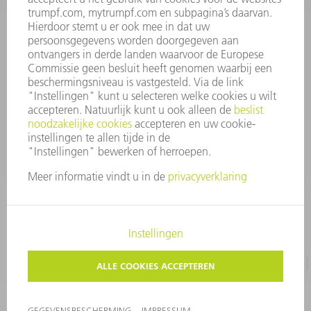
Veel gestelde vragen
Algemene voorwaarden
CONTACT
+31 88 4002 400
Ma. - vr. 8.00 - 17.00 uur
onderdelen.tnl@de.trumpf.com
IMPRESSUM
GEGEVENSBESCHERMING
COPYRIGHT EN LOGO
GEBRUIKSVOORWAARDEN