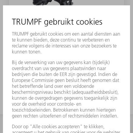
TOEBEHOREN
RTC-cassette 2017 zonder
matrijsdrager
Materiaalnummer:
2258880
INFORMATIE