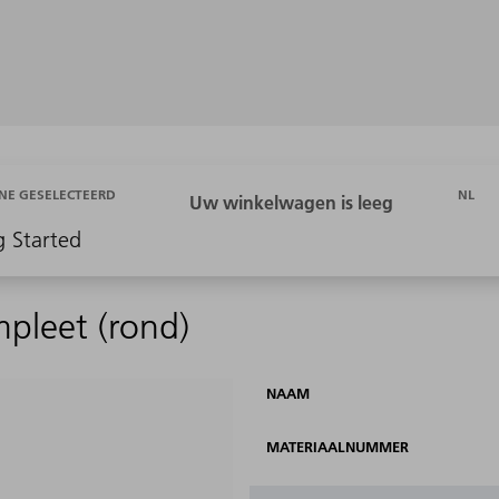
NL
NE GESELECTEERD
g Started
mpleet (rond)
NAAM
MATERIAALNUMMER