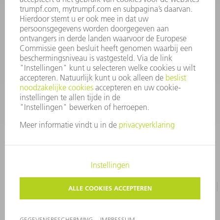
Veel gestelde vragen
Algemene voorwaarden
CONTACT
+31 88 4002 400
Ma. - vr. 8.00 - 17.00 uur
onderdelen.tnl@de.trumpf.com
IMPRESSUM
GEGEVENSBESCHERMING
COPYRIGHT EN LOGO
GEBRUIKSVOORWAARDEN