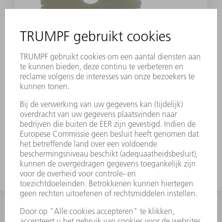
TOEBEHOREN
Kleefpad afstroper
Materiaalnummer:
0260186
INFORMATIE